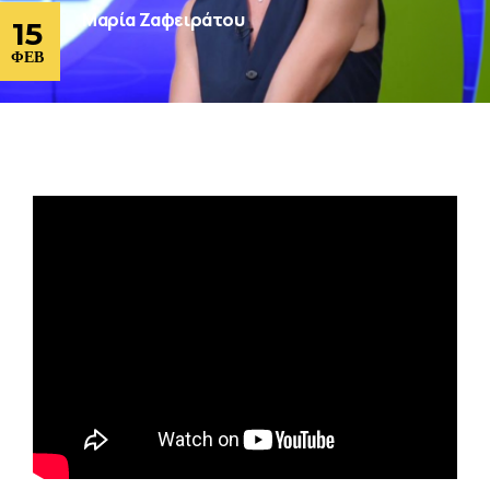
Μαρία Ζαφειράτου
15
ΦΕΒ