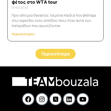
φέτος στο WTA tour
01/02/2024
Πριν από μια δεκαετία, τα μόνα παιδιά που βλέπαμε
στις κερκίδες ενός γηπέδου τένις ήταν αυτά των
πατεράδων που αγωνίζονταν.
Περισσότερα »
Περισσότερα