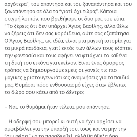
αργότερα”, του απάντησα και του ξαναπάντησα και του
ξαναπάντησα σε όλα τα “γιατί όχι τώρα;”. Κάποια
στιγμή λοιπόν, που βρεθήκαμε οι δυο μας του είπα:
“Το ξέρεις ότι δεν υπάρχει Άγιος Βασίλης, αλλά θέλω
να ξέρεις ότι δεν σας κορόιδευα, ούτε σας εξαπάτησα.
Ο Άγιος Βασίλης, ως ιδέα, είναι μια μαγική ιστορία για
τα μικρά παιδάκια, γιατί εκτός των άλλων τους εξάπτει
την φαντασία και τους αφήνει να φτιάχνει το καθένα
τη δική του εικόνα για εκείνον. Είναι ένας όμορφος
τρόπος να δημιουργούμε εμείς οι γονείς τις πιο
μαγικές χριστουγεννιάτικες αναμνήσεις για τα παιδιά
μας. Θυμάσαι πόσο ενθουσιασμό είχες όταν έβλεπες
το δώρο σου κάτω από το δέντρο;
– Ναι, το θυμάμαι ήταν τέλεια, μου απάντησε.
– Η αδερφή σου μπορεί κι αυτή να έχει αρχίσει να
αμφιβάλλει για την ύπαρξή του, ίσως και να μην την
“συμφέρει” να το παραδεχθεί, αλλά θα ήθελα όσο