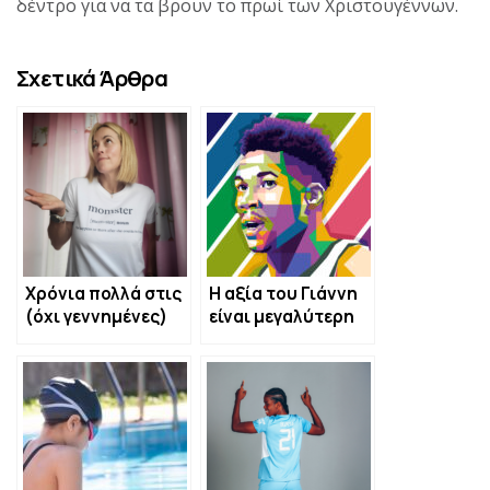
δέντρο για να τα βρουν το πρωί των Χριστουγέννων.
Σχετικά Άρθρα
Χρόνια πολλά στις
Η αξία του Γιάννη
(όχι γεννημένες)
είναι μεγαλύτερη
μαμάδες
από τη “σκιά” του