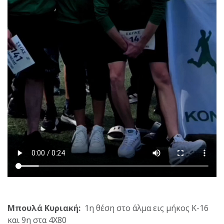
Μπουλά Κυριακή:
1η θέση στο άλμα εις μήκος Κ-16
και 9η στα 4Χ80