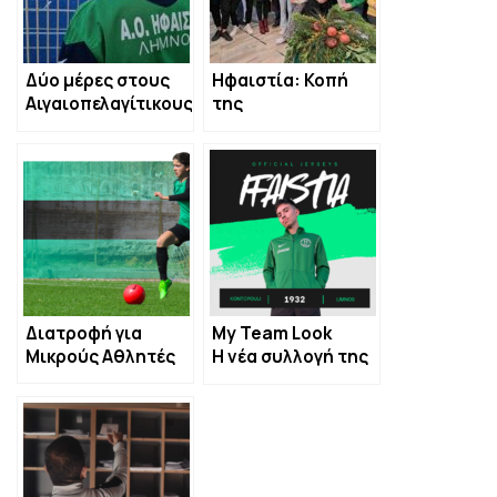
Δύο μέρες στους
Ηφαιστία: Κοπή
Αιγαιοπελαγίτικους
της
αγώνες με την
Πρωτοχρονιάτικης
Ηφαιστία
πίτας με την ευχή
για μια νέα χρονιά
με υγεία και
επιτυχίες
Διατροφή για
My Team Look
Μικρούς Αθλητές
Η νέα συλλογή της
Ηφαιστίας είναι
εδώ