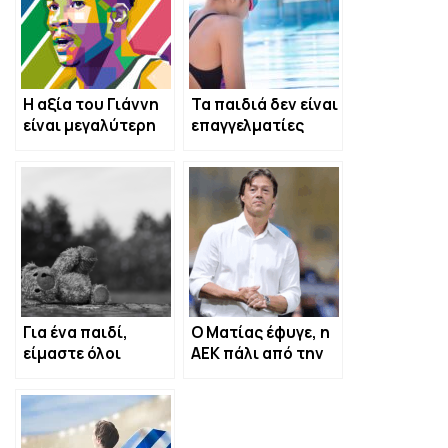
Η αξία του Γιάννη
Τα παιδιά δεν είναι
είναι μεγαλύτερη
επαγγελματίες
από τη “σκιά” του
αθλητές, θέλουν
και να παίξουν!
Για ένα παιδί,
Ο Ματίας έφυγε, η
είμαστε όλοι
ΑΕΚ πάλι από την
υπεύθυνοι
αρχή