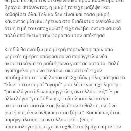
θα μου πετάξει τον οικογενειακό προϋπολογισμό στα
βράχια. Φτάνοντας, η μικρή τα είχε μαζέψει και
καθαρίσει όλα. Τελικά δεν είναι και τόσο μικρή…
Κάνοντας μία μίνι έρευνα στο διαδίκτυο ανακάλυψα
ότι η τιμή του αποχυμωτή είχε ανέβει εντυπωσιακά
πολύ από εκείνη την φορά που τον απέκτησα.
Κι εδώ θα ανοίξω μια μικρή παρένθεση: πριν από
μερικές ημέρες αποφάσισα να παραγγείλω νέα
ακουστικά για το ραδιόφωνο γιατί σε αυτά τα -πολύ
αγαπημένα μου να τονίσω- ακουστικά είχαν
αποδημίσει τα “μαξιλαράκια”. Σχεδόν μόλις πάτησα το
“κλικ” στο κουμπί “αγορά” μου λέει ένας ηχολήπτης:
“μα καλά γιατί δεν παρήγγειλες ανταλλακτικά;”. Ή με
άλλα λόγια “γιατί έδωσες τα διπλάσια λεφτά για
ακουστικά, που δεν σε βολεύουν καθόλου, αντί να
ρωτήσεις έναν άνθρωπο που ξέρει;”. Και κάπως έτσι
παρήγγειλα και τα ανταλλακτικά… (ναι, ο
προϋπολογισμός είχε πεταχθεί στα βράχια πριν τον