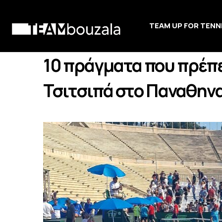
TEAM UP FOR TENN
10 πράγματα που πρέπε
Τσιτσιπά στο Παναθηνα