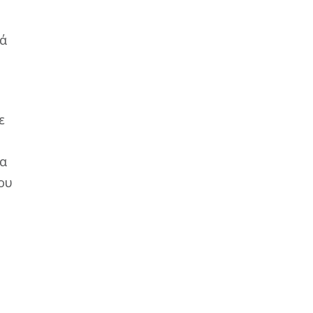
πά
ε
ία
ου