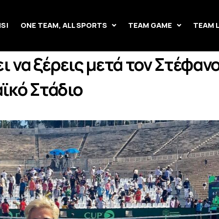
IS!
ONE TEAM, ALL SPORTS
TEAM GAME
TEAM 
ι να ξέρεις μετά τον Στέφαν
ϊκό Στάδιο