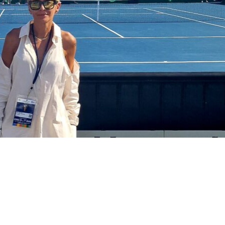
r
αστείτε